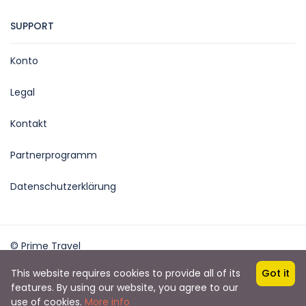
SUPPORT
Konto
Legal
Kontakt
Partnerprogramm
Datenschutzerklärung
© Prime Travel
Powered: outwork.ch
This website requires cookies to provide all of its
Got it
features. By using our website, you agree to our
and request()->cookie('booking_cookie_agreement_enable')
use of cookies.
More info