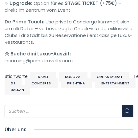
✨
Upgrade:
Option für es
STAGE TICKET (+75€)
–
direkt im Zentrum vom Event
De Prime Touch:
Üse private Concierge kümmert sich
um alli Detail – vo bevorzugte Check-ins i de exklusivste
Clubs i dr Stadt bis zu Reservatione i erstklassige Luxus-
Restaurants.
📩
Buche dini Luxus-Ausziit:
incoming@primetravelks.com
Stichworte:
T
TRAVEL
KOSOVA
ORHAN MURAT
DJ
CONCERTS
PRISHTINA
ENTERTAINMENT
BALKAN
Über uns