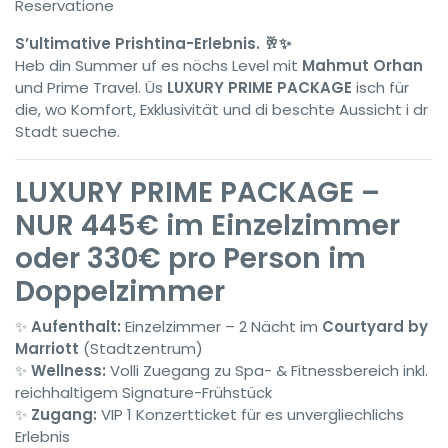
Reservatione
S’ultimative Prishtina-Erlebnis. 🥂✨
Heb din Summer uf es nöchs Level mit
Mahmut Orhan
und Prime Travel. Üs
LUXURY PRIME PACKAGE
isch für
die, wo Komfort, Exklusivität und di beschte Aussicht i dr
Stadt sueche.
LUXURY PRIME PACKAGE –
NUR 445€ im Einzelzimmer
oder 330€ pro Person im
Doppelzimmer
✨
Aufenthalt:
Einzelzimmer – 2 Nächt im
Courtyard by
Marriott
(Stadtzentrum)
✨
Wellness:
Volli Zuegang zu Spa- & Fitnessbereich inkl.
reichhaltigem Signature-Frühstück
✨
Zugang:
VIP 1 Konzertticket für es unvergliechlichs
Erlebnis