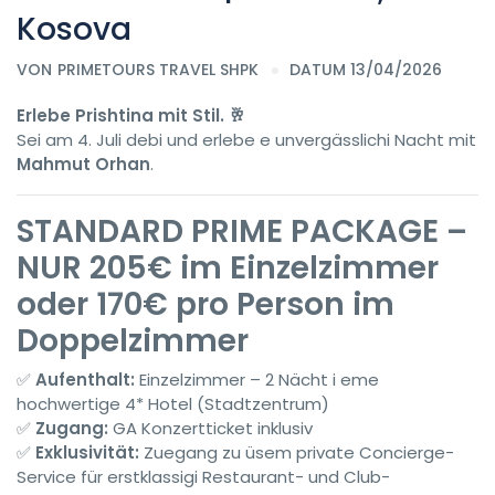
Kosova
VON
PRIMETOURS TRAVEL SHPK
DATUM 13/04/2026
Erlebe Prishtina mit Stil. 🥂
Sei am 4. Juli debi und erlebe e unvergässlichi Nacht mit
Mahmut Orhan
.
STANDARD PRIME PACKAGE –
NUR 205€ im Einzelzimmer
oder 170€ pro Person im
Doppelzimmer
✅
Aufenthalt:
Einzelzimmer – 2 Nächt i eme
hochwertige 4* Hotel (Stadtzentrum)
✅
Zugang:
GA Konzertticket inklusiv
✅
Exklusivität:
Zuegang zu üsem private Concierge-
Service für erstklassigi Restaurant- und Club-