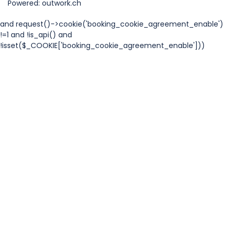
Powered: outwork.ch
and request()->cookie('booking_cookie_agreement_enable')
!=1 and !is_api() and
!isset($_COOKIE['booking_cookie_agreement_enable']))